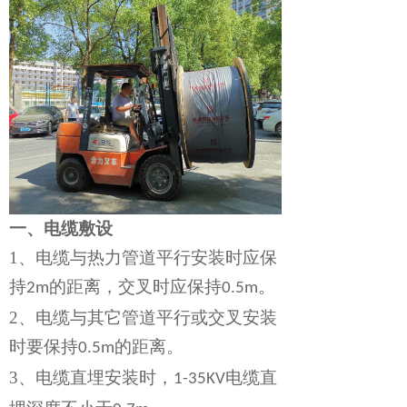
一、
电缆敷设
1、
电缆与热力管道平行安装时应保
持
的距离，交叉时应保持
。
2m
0.5m
2、
电缆与其它管道平行或交叉安装
时要保持
的距离。
0.5m
3、
电缆直埋安装时，
电缆直
1-35KV