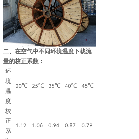
二、
在空气中不同环境温度下载流
量的校正系数：
环
境
℃
℃
℃
℃
℃
20
25
35
40
45
温
度
校
正
1.12
1.06
0.94
0.87
0.79
系