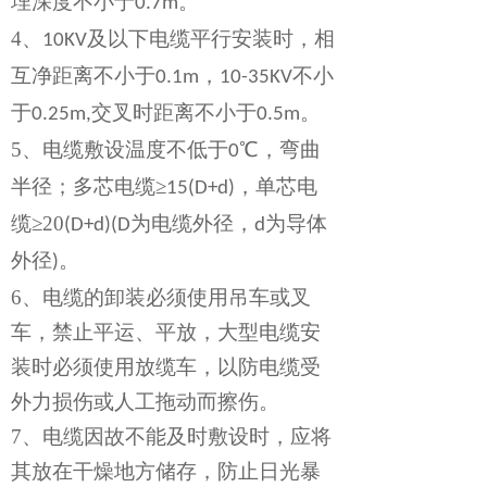
埋深度不小于
。
0.7m
4、
及以下电缆平行安装时，相
10KV
互净距离不小于
，
不小
0.1m
10-35KV
于
交叉时距离不小于
。
0.25m,
0.5m
5、
电缆敷设温度不低于
℃
，弯曲
0
半径；多芯电缆
≥
，单芯电
15(D+d)
缆
≥20
为电缆外径，
为导体
(D+d)(D
d
外径
。
)
6、
电缆的卸装必须使用吊车或叉
车，禁止平运、平放，大型电缆安
装时必须使用放缆车，以防电缆受
外力损伤或人工拖动而擦伤。
7、
电缆因故不能及时敷设时，应将
其放在干燥地方储存，防止日光暴